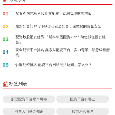
01
配资查询网站 ATC期货配资，助您实现财富增长
02
股票配资门户 了解AQPZ安全配资，保障您的资金安全
配资炒股配资优秀 「峪科牛股配资APP：助您抓住投资机
03
会」.
安全配资平台排名 鑫东财配资平台：实力背景，助您轻松赚
04
钱
05
炒股配资排名 配资平台网站无法访问，怎么办？
标签列表
股票配资平台哪个可靠
配资平台有哪些
股票入门基础知识
股市怎么开户