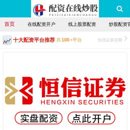
首页
在线配资开户
线上股票配资
炒股配资
十大配资平台推荐
恒信证券官网
共
100
+平台