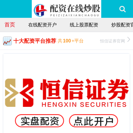
首页
在线配资开户
线上股票配资
炒股配资
十大配资平台推荐
恒信证券官网
共
100
+平台