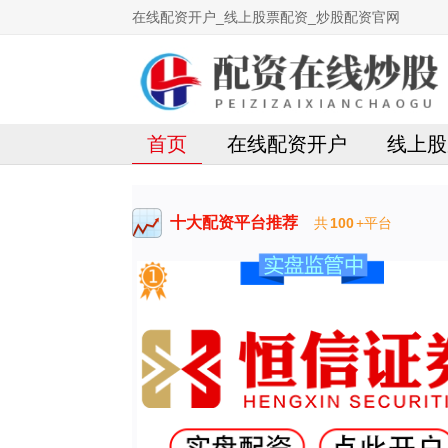
在线配资开户_线上股票配资_炒股配资官网
首页
在线配资开户
线上股
十大配资平台推荐
共
100
+平台