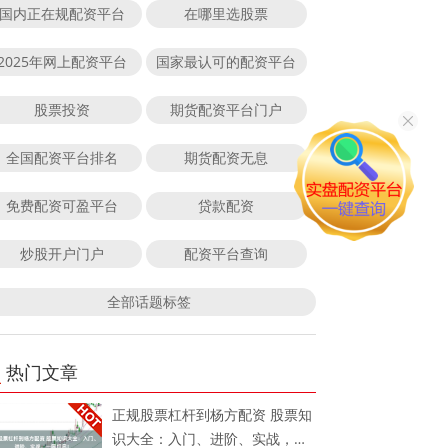
国内正在规配资平台
在哪里选股票
2025年网上配资平台
国家最认可的配资平台
股票投资
期货配资平台门户
全国配资平台排名
期货配资无息
免费配资可盈平台
贷款配资
炒股开户门户
配资平台查询
全部话题标签
热门文章
正规股票杠杆到杨方配资 股票知
识大全：入门、进阶、实战，一