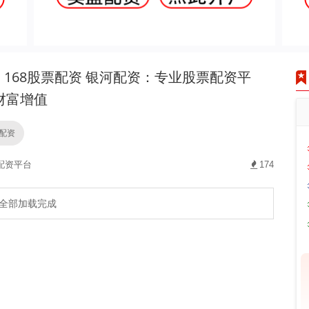
168股票配资 银河配资：专业股票配资平
财富增值
票配资
配资平台
174
全部加载完成