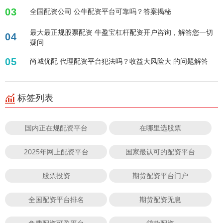
03
全国配资公司 公牛配资平台可靠吗？答案揭秘
最大最正规股票配资 牛盈宝杠杆配资开户咨询，解答您一切
04
疑问
05
尚城优配 代理配资平台犯法吗？收益大风险大 的问题解答
标签列表
国内正在规配资平台
在哪里选股票
2025年网上配资平台
国家最认可的配资平台
股票投资
期货配资平台门户
全国配资平台排名
期货配资无息