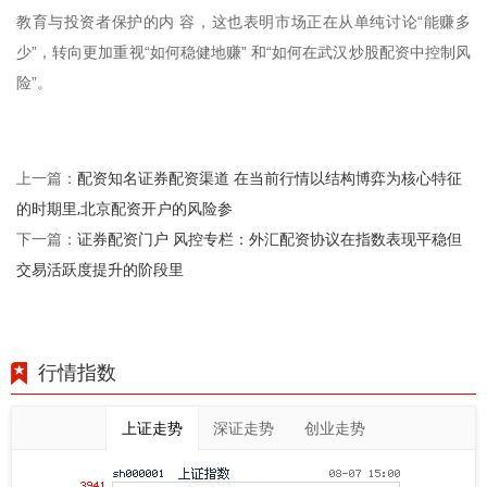
教育与投资者保护的内 容，这也表明市场正在从单纯讨论“能赚多
少”，转向更加重视“如何稳健地赚” 和“如何在武汉炒股配资中控制风
险”。
配资知名证券配资渠道 在当前行情以结构博弈为核心特征
上一篇：
的时期里,北京配资开户的风险参
证券配资门户 风控专栏：外汇配资协议在指数表现平稳但
下一篇：
交易活跃度提升的阶段里
行情指数
上证走势
深证走势
创业走势