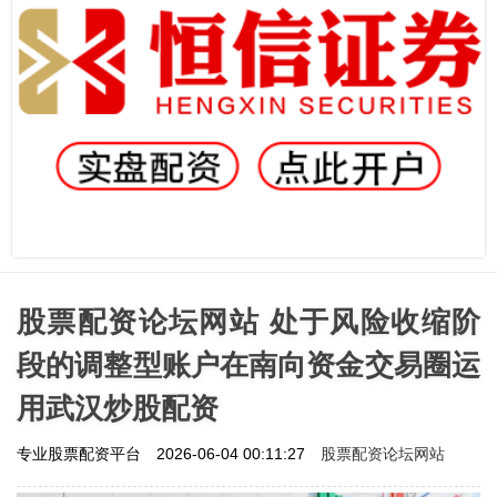
股票配资论坛网站 处于风险收缩阶
段的调整型账户在南向资金交易圈运
用武汉炒股配资
股票配资论坛网站
专业股票配资平台
2026-06-04 00:11:27