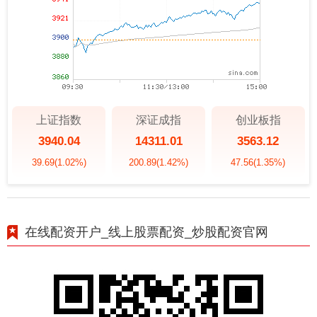
上证指数
深证成指
创业板指
3940.04
14311.01
3563.12
39.69
(1.02%)
200.89
(1.42%)
47.56
(1.35%)
在线配资开户_线上股票配资_炒股配资官网