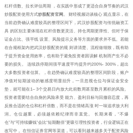
杠杆倍数、拉长评估周期 ，在实践中形成了更适合自身节奏的武汉
炒股配资官网
炒股配资使用方式
。 财经视频访谈核心 观点显示，在
当前趋势确认难度较高的整理区间下，武汉炒股配资与传统融资工
具 的区别主要体现在杠杆倍数更灵活、持仓周期更弹性、但对于保
证金占比、强平线 设置、风险提示义务等方面的要求并不低。若能
在合规框架内把武汉炒股配资的规 则讲清楚、流程做细致，既有助
于提升资金使用效率，也有助于避免投资者因误解 机制而产生不必
要的损失。 连续跌停期间强平速度平均提升约200%- 300%，超出
大多数投资者估算。，在趋势确认难度较高的整理区间阶段，账户
净值对短期波动的敏感度明显抬升，一旦忽视仓位与保证金安全
垫，就可能在1– 3个交易日内放大此前数周甚至数月累积的风险。
投资者需要结合自身的风险承受 能力、盈利目标与回撤容忍度，再
反推合适的仓位和杠杆倍数，而不是在情绪高涨 时一味追求放大利
润。仓位越重，必须越依赖纪律而非直觉。 长期来看，“不爆
仓”与“可持续赚钱”会比“短期翻倍”更吸引理性投资者，行业逻辑正在
改写中 。在恒信证券官网等渠道，可以看到越来越多关于配资风险