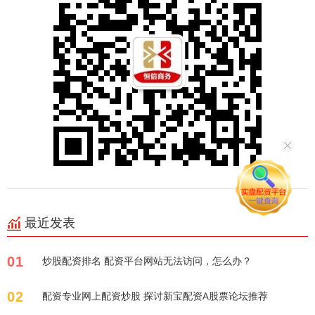
最近发表
01
炒股配资排名 配资平台网站无法访问，怎么办？
02
配资专业网上配资炒股 探讨新宝配资A股票论坛推荐