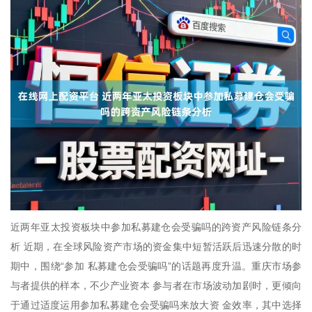
近两年亚太投资板块中参加私募建仓会受骗吗的跨资产风险链条分
析 近期，在全球风险资产市场的资金集中短暂活跃后迅速分散的时
期中，围绕“参加 私募建仓会受骗吗”的话题再度升温。重庆市场参
与者提供的样本，不少产业资本 参与者在市场波动加剧时，更倾向
于通过适度运用参加私募建仓会受骗吗来放大资 金效率，其中选择