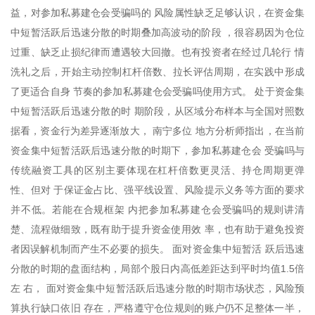
益，对参加私募建仓会受骗吗的 风险属性缺乏足够认识，在资金集
中短暂活跃后迅速分散的时期叠加高波动的阶段 ，很容易因为仓位
过重、缺乏止损纪律而遭遇较大回撤。也有投资者在经过几轮行 情
洗礼之后，开始主动控制杠杆倍数、拉长评估周期，在实践中形成
了更适合自身 节奏的参加私募建仓会受骗吗使用方式。 处于资金集
中短暂活跃后迅速分散的时 期阶段，从区域分布样本与全国对照数
据看，资金行为差异逐渐放大， 南宁多位 地方分析师指出，在当前
资金集中短暂活跃后迅速分散的时期下，参加私募建仓会 受骗吗与
传统融资工具的区别主要体现在杠杆倍数更灵活、持仓周期更弹
性、但对 于保证金占比、强平线设置、风险提示义务等方面的要求
并不低。若能在合规框架 内把参加私募建仓会受骗吗的规则讲清
楚、流程做细致，既有助于提升资金使用效 率，也有助于避免投资
者因误解机制而产生不必要的损失。 面对资金集中短暂活 跃后迅速
分散的时期的盘面结构，局部个股日内高低差距达到平时均值1.5倍
左 右， 面对资金集中短暂活跃后迅速分散的时期市场状态，风险预
算执行缺口依旧 存在，严格遵守仓位规则的账户仍不足整体一半，