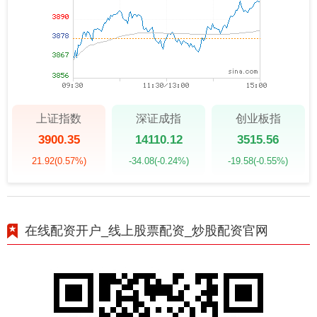
上证指数
深证成指
创业板指
3900.35
14110.12
3515.56
21.92
(0.57%)
-34.08
(-0.24%)
-19.58
(-0.55%)
在线配资开户_线上股票配资_炒股配资官网