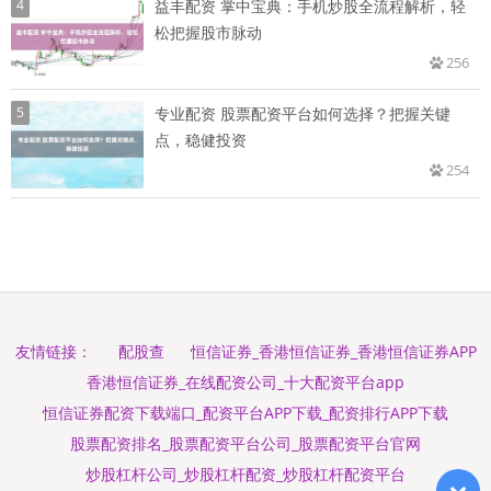
4
益丰配资 掌中宝典：手机炒股全流程解析，轻
松把握股市脉动
256
5
专业配资 股票配资平台如何选择？把握关键
点，稳健投资
254
配股查
恒信证券_香港恒信证券_香港恒信证券APP
友情链接：
香港恒信证券_在线配资公司_十大配资平台app
恒信证券配资下载端口_配资平台APP下载_配资排行APP下载
股票配资排名_股票配资平台公司_股票配资平台官网
炒股杠杆公司_炒股杠杆配资_炒股杠杆配资平台