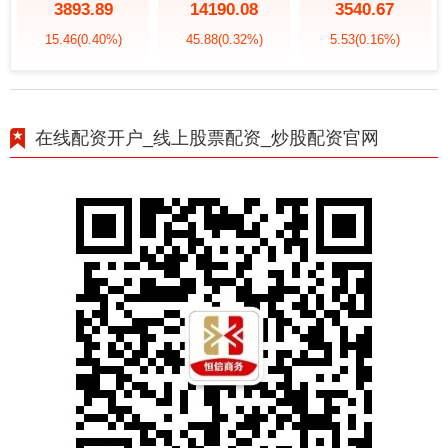
3893.89
14190.08
3540.67
15.46
(0.40%)
45.88
(0.32%)
5.53
(0.16%)
在线配资开户_线上股票配资_炒股配资官网