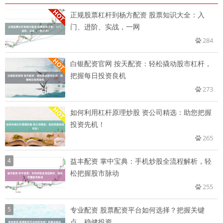
正规股票杠杆到杨方配资 股票知识大全：入
门、进阶、实战，一网
284
白银配资官网 按天配资：轻松撬动股市杠杆，
把握每日投资良机
273
如何利用杠杆原理炒股 资公司精选：助您把握
投资先机！
265
4
益丰配资 掌中宝典：手机炒股全流程解析，轻
松把握股市脉动
255
5
专业配资 股票配资平台如何选择？把握关键
点，稳健投资