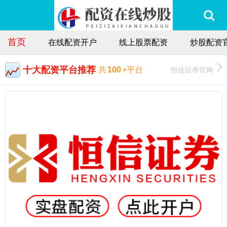
首页
在线配资开户
线上股票配资
炒股配资
十大配资平台推荐
恒信证券官网
共
100
+平台