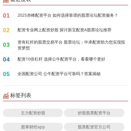
01
2025赤峰配资平台 如何选择靠谱的股票论坛配资服务？
02
配资专业网上配资炒股 探讨新宝配资A股票论坛推荐
资有杠杆的股票交易平台 股票论坛：中承配资助力您实现投
03
资梦想
04
配资10倍杠杆 选择公牛配资平台，看看哪个更好
05
全国配资公司 公牛配资平台可靠吗？答案揭秘
标签列表
主力配资炒股
炒股股票配资平台
股掌财经app
股票配资官方公司