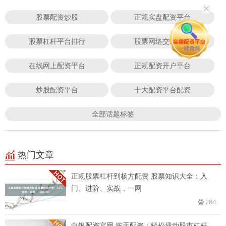
股票配资炒股
正规实盘配资平台
股票杠杆平台排行
股票网络交易平台
在线网上配资平台
正规配资开户平台
炒股配资平台
十大配资平台配资
全部话题标签
热门文章
正规股票杠杆到杨方配资 股票知识大全：入
门、进阶、实战，一网
284
白银配资官网 按天配资：轻松撬动股市杠杆，