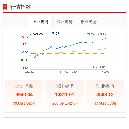
行情指数
上证走势
深证走势
创业走势
上证指数
深证成指
创业板指
3940.04
14311.01
3563.12
39.69
(1.02%)
200.89
(1.42%)
47.56
(1.35%)