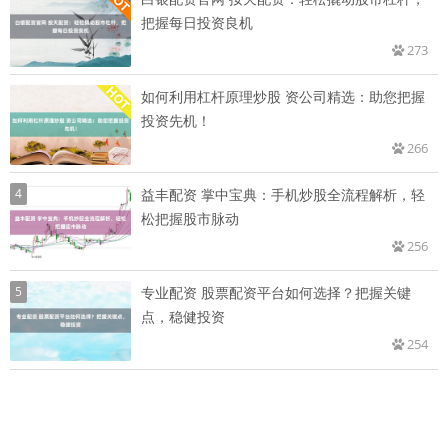
把握每日投资良机
273
如何利用杠杆原理炒股 资公司精选：助您把握
投资先机！
266
4
益丰配资 掌中宝典：手机炒股全流程解析，轻
松把握股市脉动
256
5
专业配资 股票配资平台如何选择？把握关键
点，稳健投资
254