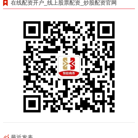
在线配资开户_线上股票配资_炒股配资官网
最近发表