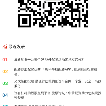
最近发表
01
最新配资平台哪个好 场外配资活动常见模式分析
配资炒股配资优秀 「峪科牛股配资APP：助您抓住投资机
02
会」.
光大智能投顾 最值得信赖的配资平台网，专业、安全、高效
03
服务
资有杠杆的股票交易平台 股票论坛：中承配资助力您实现投
04
资梦想