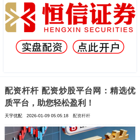
配资杆杆 配资炒股平台网：精选优
质平台，助您轻松盈利！
配资杆杆
天宇优配
2026-01-09 05:05:18