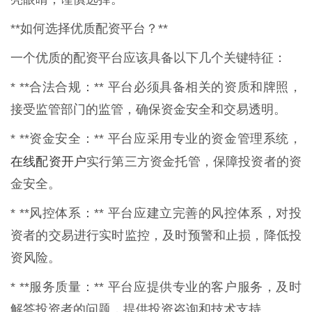
**如何选择优质配资平台？**
一个优质的配资平台应该具备以下几个关键特征：
* **合法合规：** 平台必须具备相关的资质和牌照，
接受监管部门的监管，确保资金安全和交易透明。
* **资金安全：** 平台应采用专业的资金管理系统，
在线配资开户
实行第三方资金托管，保障投资者的资
金安全。
* **风控体系：** 平台应建立完善的风控体系，对投
资者的交易进行实时监控，及时预警和止损，降低投
资风险。
* **服务质量：** 平台应提供专业的客户服务，及时
解答投资者的问题，提供投资咨询和技术支持。