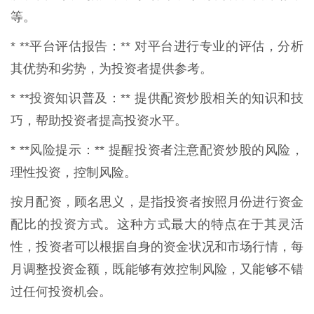
等。
* **平台评估报告：** 对平台进行专业的评估，分析
其优势和劣势，为投资者提供参考。
* **投资知识普及：** 提供配资炒股相关的知识和技
巧，帮助投资者提高投资水平。
* **风险提示：** 提醒投资者注意配资炒股的风险，
理性投资，控制风险。
按月配资，顾名思义，是指投资者按照月份进行资金
配比的投资方式。这种方式最大的特点在于其灵活
性，投资者可以根据自身的资金状况和市场行情，每
月调整投资金额，既能够有效控制风险，又能够不错
过任何投资机会。