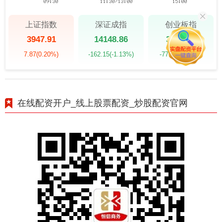
上证指数
深证成指
创业板指
3947.91
14148.86
3485.44
7.87
(0.20%)
-162.15
(-1.13%)
-77.68
(-2.18%)
在线配资开户_线上股票配资_炒股配资官网