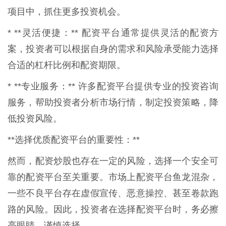
项目中，抓住更多投资机会。
* **灵活便捷：** 配资平台通常提供灵活的配资方
案，投资者可以根据自身的需求和风险承受能力选择
合适的杠杆比例和配资期限。
* **专业服务：** 许多配资平台提供专业的投资咨询
服务，帮助投资者分析市场行情，制定投资策略，降
低投资风险。
**选择优质配资平台的重要性：**
然而，配资炒股也存在一定的风险，选择一个安全可
靠的配资平台至关重要。市场上配资平台鱼龙混杂，
一些不良平台存在虚假宣传、恶意操控、甚至卷款跑
路的风险。因此，投资者在选择配资平台时，务必擦
亮眼睛，谨慎选择。