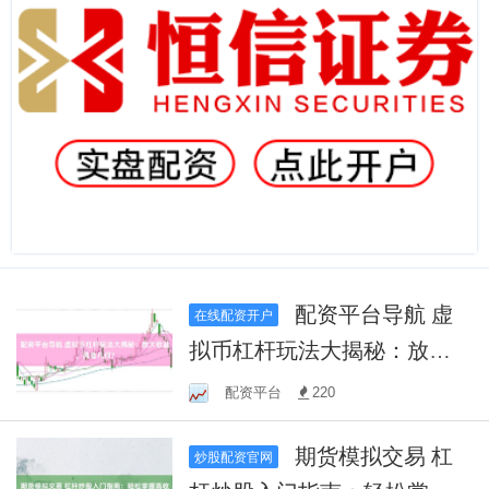
配资平台导航 虚
在线配资开户
拟币杠杆玩法大揭秘：放大
收益，风险几何？
配资平台
220
期货模拟交易 杠
炒股配资官网