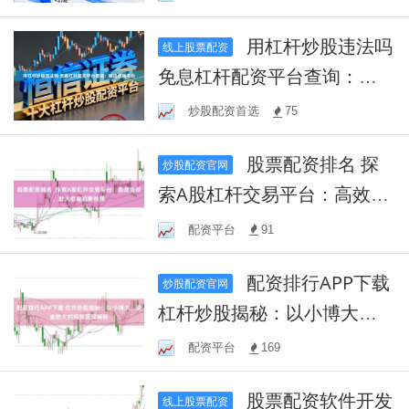
用杠杆炒股违法吗
线上股票配资
免息杠杆配资平台查询：精
选优质平台
炒股配资首选
75
股票配资排名 探
炒股配资官网
索A股杠杆交易平台：高效投
资，放大收益的新选择
配资平台
91
配资排行APP下载
炒股配资官网
杠杆炒股揭秘：以小博大，
资金放大的投资原理解析
配资平台
169
股票配资软件开发
线上股票配资