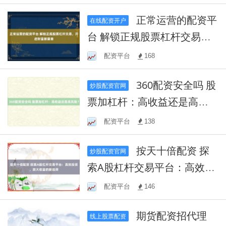
正常运营的配资平
在线配资开户
台 解锁正规股票杠杆交易，
开启财富新篇章
配资平台
168
360配资安全吗 股
炒股配资官网
票加杠杆：高收益还是高风
险？
配资平台
138
按天十倍配资 探
炒股配资官网
索A股杠杆交易平台：高效投
资，放大收益的新选择
配资平台
146
期货配资招代理
线上股票配资