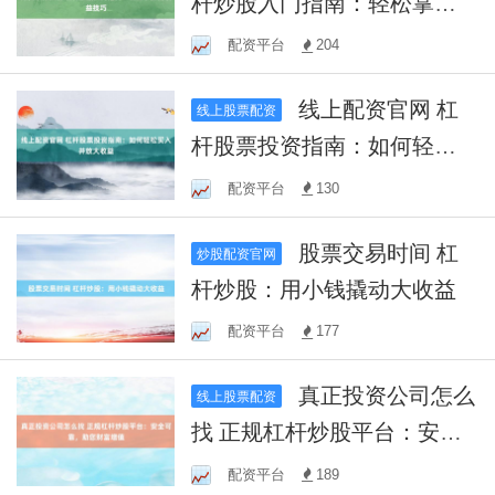
杆炒股入门指南：轻松掌握
高收益技巧
配资平台
204
线上配资官网 杠
线上股票配资
杆股票投资指南：如何轻松
买入并放大收益
配资平台
130
股票交易时间 杠
炒股配资官网
杆炒股：用小钱撬动大收益
配资平台
177
真正投资公司怎么
线上股票配资
找 正规杠杆炒股平台：安全
可靠，助您财富增值
配资平台
189