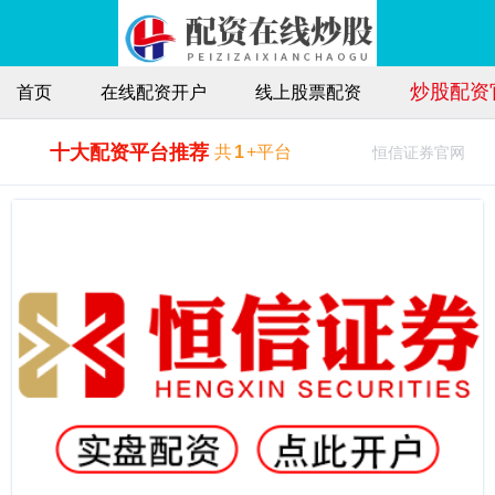
炒股配资
首页
在线配资开户
线上股票配资
十大配资平台推荐
恒信证券官网
共
1
+平台